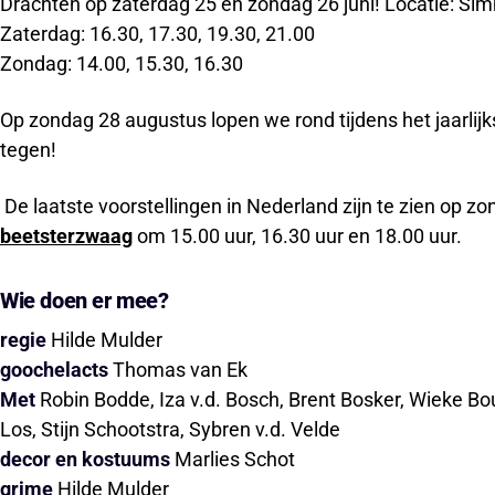
Drachten op zaterdag 25 en zondag 26 juni! Locatie: S
Zaterdag: 16.30, 17.30, 19.30, 21.00
Zondag: 14.00, 15.30, 16.30
Op zondag 28 augustus lopen we rond tijdens het jaarlij
tegen!
De laatste voorstellingen in Nederland zijn te zien op z
beetsterzwaag
om 15.00 uur, 16.30 uur en 18.00 uur.
Wie doen er mee?
regie
Hilde Mulder
goochelacts
Thomas van Ek
Met
Robin Bodde, Iza v.d. Bosch, Brent Bosker, Wieke 
Los, Stijn Schootstra, Sybren v.d. Velde
decor en kostuums
Marlies Schot
grime
Hilde Mulder