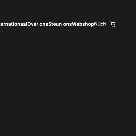
ternationaal
Over ons
Steun ons
Webshop
NL
EN