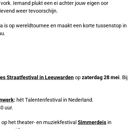
n vork. Iemand plukt een ei achter jouw eigen oor
evend weer tevoorschijn.
 is op wereldtournee en maakt een korte tussenstop in
au.
ies Straatfestival in Leeuwarden
op
zaterdag 28 mei
. Bij
.
enwerk
:
hét Talentenfestival in Nederland.
30 uur.
n op het theater- en muziekfestival
Simmerdeis
in