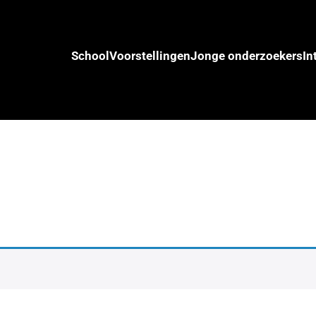
School
Voorstellingen
Jonge onderzoekers
In