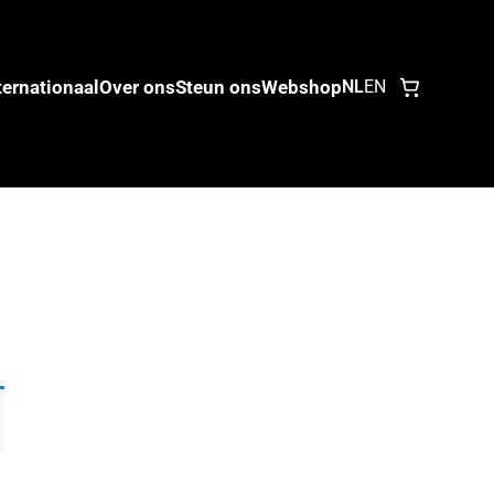
ternationaal
Over ons
Steun ons
Webshop
NL
EN