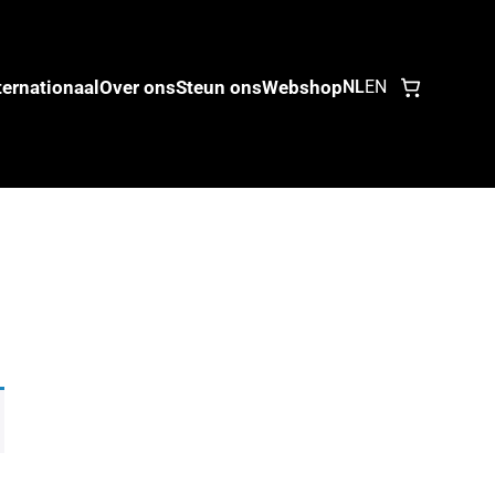
ternationaal
Over ons
Steun ons
Webshop
NL
EN