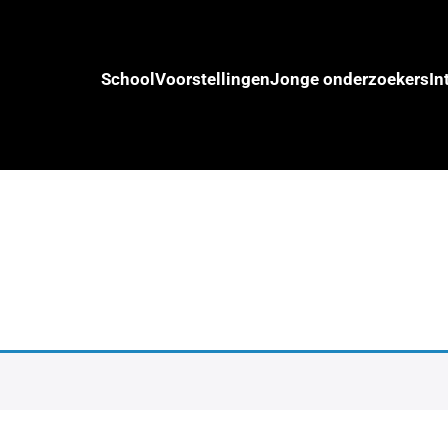
School
Voorstellingen
Jonge onderzoekers
In