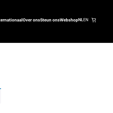
ternationaal
Over ons
Steun ons
Webshop
NL
EN