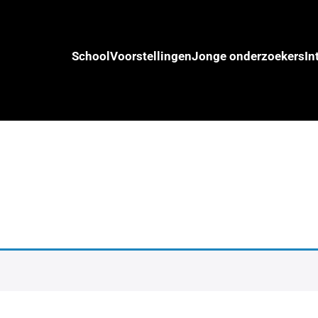
School
Voorstellingen
Jonge onderzoekers
In