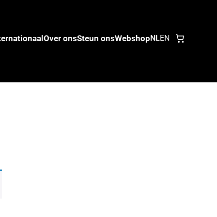
ternationaal
Over ons
Steun ons
Webshop
NL
EN