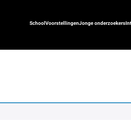
School
Voorstellingen
Jonge onderzoekers
In