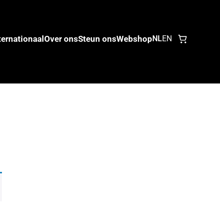
ternationaal
Over ons
Steun ons
Webshop
NL
EN