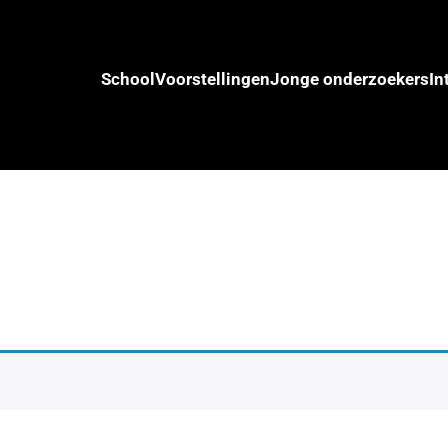
School
Voorstellingen
Jonge onderzoekers
In