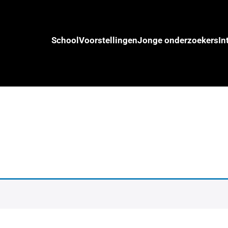
School
Voorstellingen
Jonge onderzoekers
In