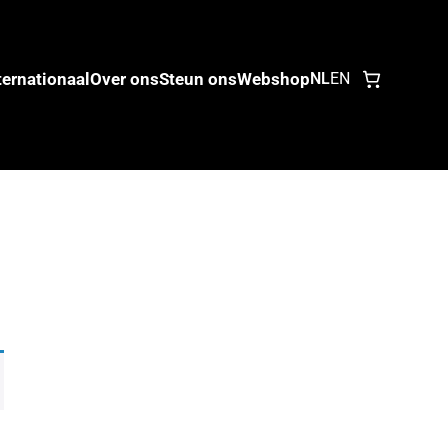
ternationaal
Over ons
Steun ons
Webshop
NL
EN