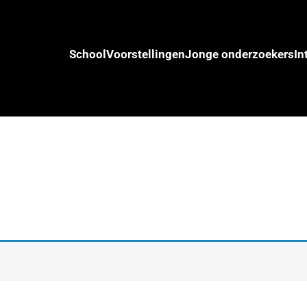
School
Voorstellingen
Jonge onderzoekers
In