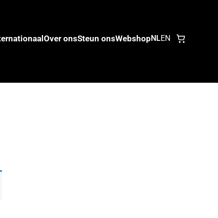
ternationaal
Over ons
Steun ons
Webshop
NL
EN