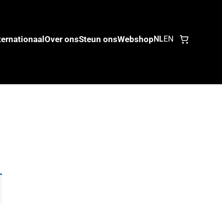
ternationaal
Over ons
Steun ons
Webshop
NL
EN