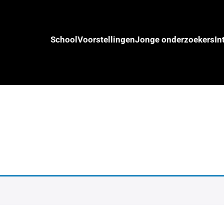
School
Voorstellingen
Jonge onderzoekers
In