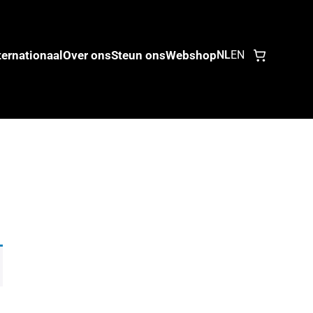
ternationaal
Over ons
Steun ons
Webshop
NL
EN