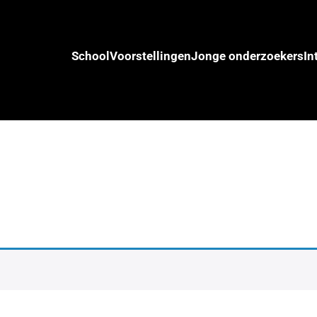
School
Voorstellingen
Jonge onderzoekers
In