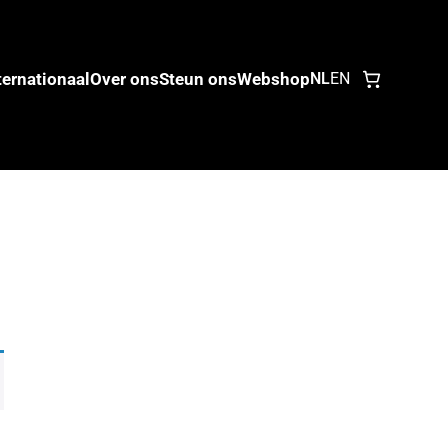
ternationaal
Over ons
Steun ons
Webshop
NL
EN