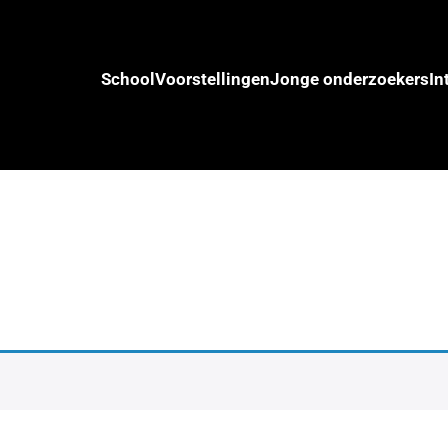
School
Voorstellingen
Jonge onderzoekers
In