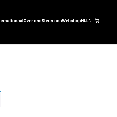
ternationaal
Over ons
Steun ons
Webshop
NL
EN