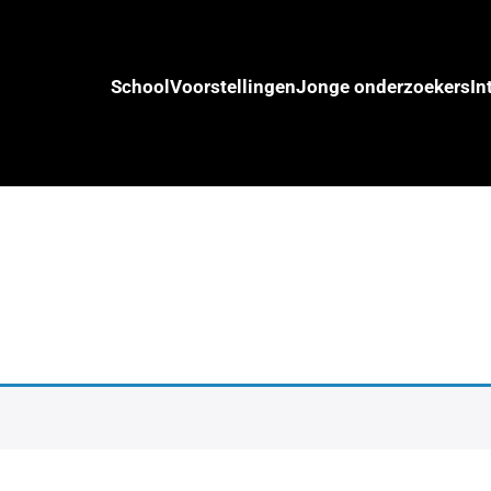
School
Voorstellingen
Jonge onderzoekers
In