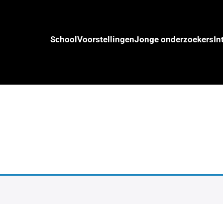
School
Voorstellingen
Jonge onderzoekers
In