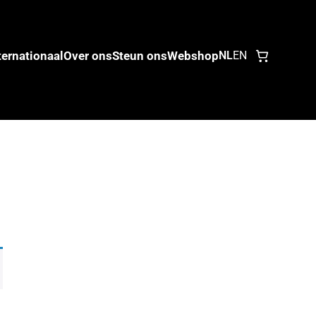
ternationaal
Over ons
Steun ons
Webshop
NL
EN