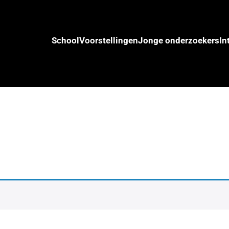
School
Voorstellingen
Jonge onderzoekers
In