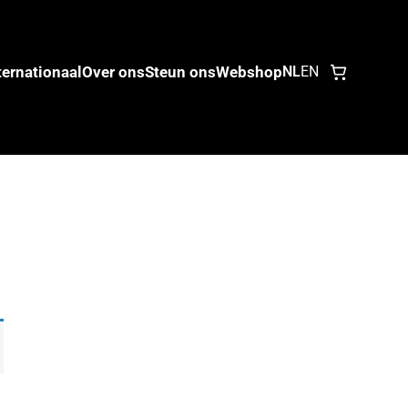
ternationaal
Over ons
Steun ons
Webshop
NL
EN