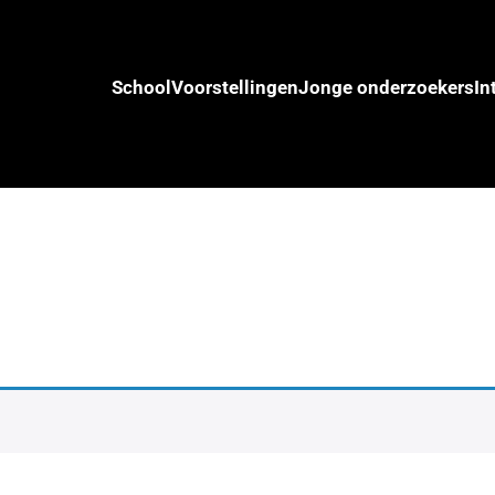
School
Voorstellingen
Jonge onderzoekers
In