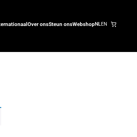
ternationaal
Over ons
Steun ons
Webshop
NL
EN