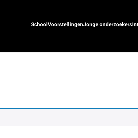
School
Voorstellingen
Jonge onderzoekers
In