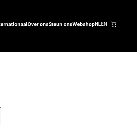
ternationaal
Over ons
Steun ons
Webshop
NL
EN