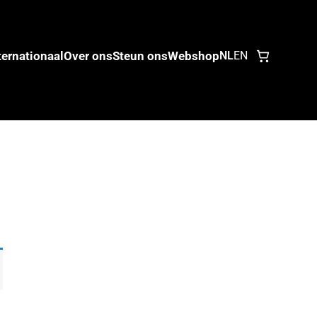
ternationaal
Over ons
Steun ons
Webshop
NL
EN