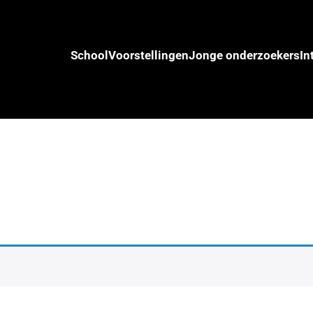
School
Voorstellingen
Jonge onderzoekers
In