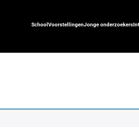
School
Voorstellingen
Jonge onderzoekers
In