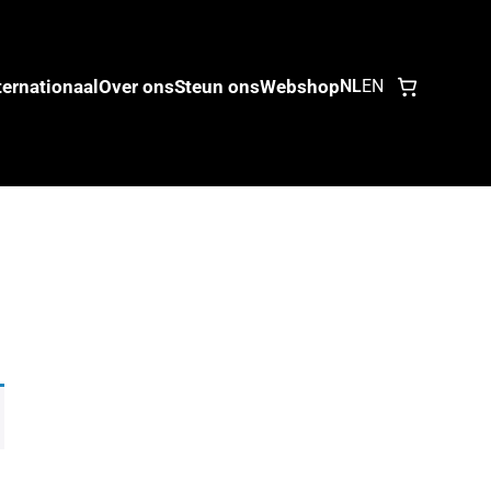
ternationaal
Over ons
Steun ons
Webshop
NL
EN