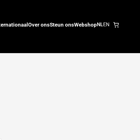
ternationaal
Over ons
Steun ons
Webshop
NL
EN