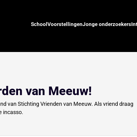
School
Voorstellingen
Jonge onderzoekers
In
worden van Meeuw!
iend van Stichting Vrienden van Meeuw. Als vriend draag
he incasso.