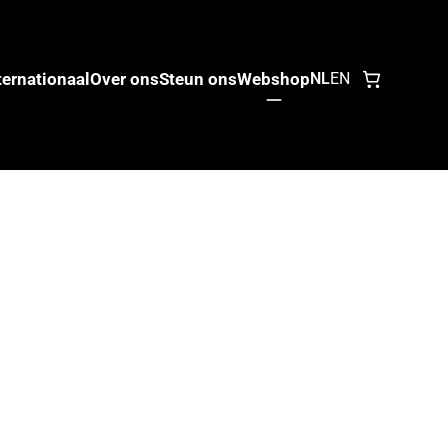
ternationaal
Over ons
Steun ons
Webshop
NL
EN